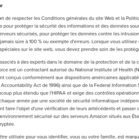
ur
 et de respecter les Conditions générales du site Web et la Politiq
our protéger la sécurité des informations et des données soumi
erveurs sécurisés, pour protéger les données contre les intrusions
st jamais sûre à 100 % ou exempte d'erreurs. Lorsque vous utilis
 spéciales sur le site web, vous devez prendre soin de les protég
ociés à des experts dans le domaine de la protection et de la co
Voice est un contractant autorisé du National Institute of Health 
 conçus conformément aux dispositions américaines applicables
d Accountability Act de 1996) ainsi que de la Federal Informati
oup plus étendu que l'HIPAA et exige des contrôles opérationn
 chaque année par une société de sécurité informatique indépend
faire l'objet d'une vérification de leurs antécédents et passer 
 environnement sécurisé sur des serveurs Amazon situés aux État
ryptée.
tre utilisée pour vous identifier, vous ou votre famille, est mar