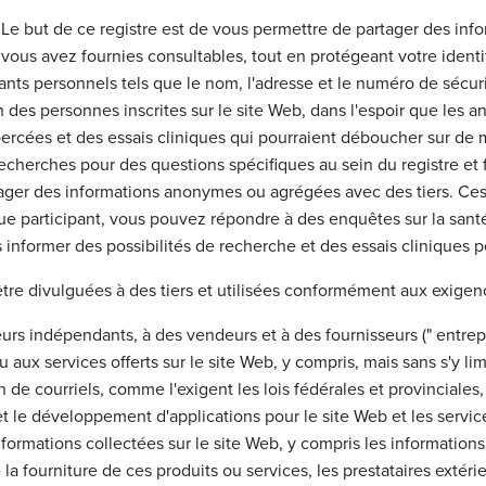
s. Le but de ce registre est de vous permettre de partager des inf
 vous avez fournies consultables, tout en protégeant votre iden
iants personnels tels que le nom, l'adresse et le numéro de sécuri
tion des personnes inscrites sur le site Web, dans l'espoir que l
percées et des essais cliniques qui pourraient déboucher sur de 
 recherches pour des questions spécifiques au sein du registre et
tager des informations anonymes ou agrégées avec des tiers. Ces
que participant, vous pouvez répondre à des enquêtes sur la sant
 informer des possibilités de recherche et des essais cliniques p
re divulguées à des tiers et utilisées conformément aux exigen
urs indépendants, à des vendeurs et à des fournisseurs (" entrep
 aux services offerts sur le site Web, y compris, mais sans s'y lim
 de courriels, comme l'exigent les lois fédérales et provinciales, 
t le développement d'applications pour le site Web et les services
formations collectées sur le site Web, y compris les information
 la fourniture de ces produits ou services, les prestataires exté