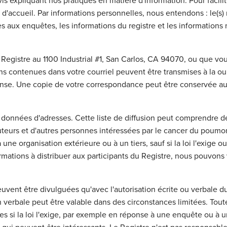
is expliquant nos pratiques en matière d'information. Pour facilit
 d'accueil. Par informations personnelles, nous entendons : le(s) 
s aux enquêtes, les informations du registre et les informations
egistre au 1100 Industrial #1, San Carlos, CA 94070, ou que vous 
ons contenues dans votre courriel peuvent être transmises à la 
onse. Une copie de votre correspondance peut être conservée au 
e données d'adresses. Cette liste de diffusion peut comprendre 
uteurs et d'autres personnes intéressées par le cancer du poumon.
une organisation extérieure ou à un tiers, sauf si la loi l'exige ou
rmations à distribuer aux participants du Registre, nous pouvons 
uvent être divulguées qu'avec l'autorisation écrite ou verbale du
n verbale peut être valable dans des circonstances limitées. Toute
es si la loi l'exige, par exemple en réponse à une enquête ou à 