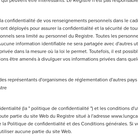
es qui peuvent être intéressants. Le Registre n'est pas responsabl
a confidentialité de vos renseignements personnels dans le cadre
ont déployés pour assurer la confidentialité et la sécurité de t
onnels sera limité au personnel du Registre. Toutes les personn
Aucune information identifiable ne sera partagée avec d'autres ut
 privée dans la mesure où la loi le permet. Toutefois, il est poss
rions être amenés à divulguer vos informations privées dans quelq
des représentants d'organismes de réglementation d'autres pays
stre
entialité (la " politique de confidentialité ") et les conditions d'u
 toute partie du site Web du Registre situé à l'adresse www.lungcanc
 la Politique de confidentialité et des Conditions générales. Si 
utiliser aucune partie du site Web.