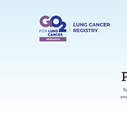
S
env