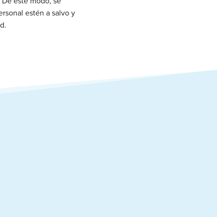
. De este modo, se
ersonal estén a salvo y
d.