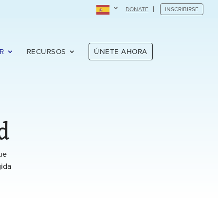
DONATE
INSCRIBIRSE
R
RECURSOS
ÚNETE AHORA
d
ue
gida