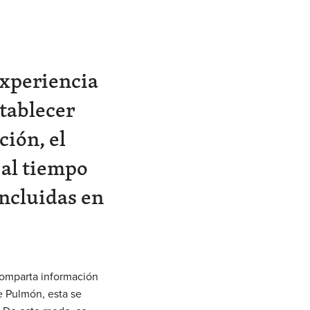
experiencia
tablecer
ión, el
 al tiempo
incluidas en
comparta información
e Pulmón, esta se