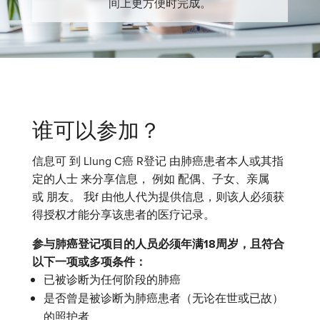
间上更方便时完成。
谁可以参加？
信息可
到
L
lung
C
癌
R
登记
由肺癌患者本人或其指
定的人士
来分享信息，
例如
配偶、子女、亲属
或
朋友。
我
f
由他人代为提供信息，则该人必须获
得授权才能分享该患者的医疗记录。
参与肺癌登记项目的人员必须年满18周岁，且符合
以下一项或多项条件：
已被诊断为任何阶段的肺癌
是否曾是被诊断为肺癌患者（无论在世或已故）
的照护者